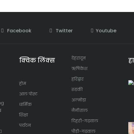
Facebook
Twitter
Youtube
देहरादून
क्विक लिंक्स
ह
ऋषिकेश
हरिद्वार
होम
रुड़की
आल पोस्ट
अल्मोड़ा
ng
धार्मिक
d
नैनीताल
शिक्षा
टिहरी-गढ़वाल
पर्यटन
पौड़ी-गढ़वाल