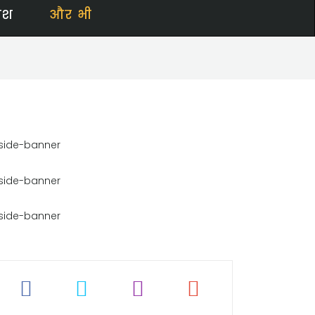
ेश
और भी