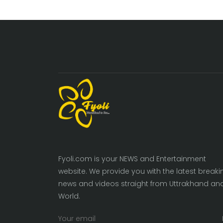
Fyoli.com is your NEWS and Entertainment
website. We provide you with the latest breaki
news and videos straight from Uttrakhand an
World.